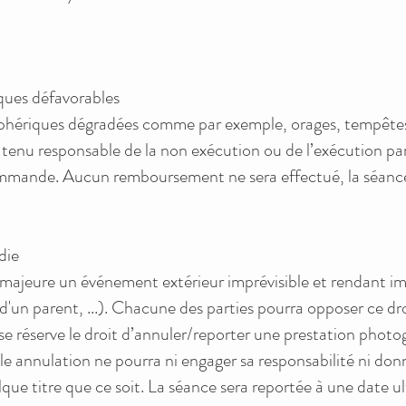
ues défavorables
hériques dégradées comme par exemple, orages, tempêtes, 
enu responsable de la non exécution ou de l’exécution part
ommande. Aucun remboursement ne sera effectué, la séance
die
ajeure un événement extérieur imprévisible et rendant imp
d'un parent, ...). Chacune des parties pourra opposer ce dro
se réserve le droit d’annuler/reporter une prestation phot
e annulation ne pourra ni engager sa responsabilité ni don
ue titre que ce soit. La séance sera reportée à une date ul