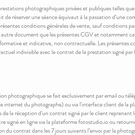
estations photographiques privées et publiques telles que 
it de réserver une séance équivaut à la passation d’une com
présentes conditions générales de vente, sauf conditions par
t autre document que les présentes CGV et notamment cata
nformative et indicative, non contractuelle. Les présentes 
uel indivisible avec le contrat de la prestation signé par l
tion photographique se fait exclusivement par email ou télé
te internet du photographe) ou via l'interface client de la 
de la réception d'un contrat signé par le client reprenant 
 être signé en ligne via la plateforme fotostudio.io ou retou
on du contrat dans les 7 jours suivants l’envoi par la phot