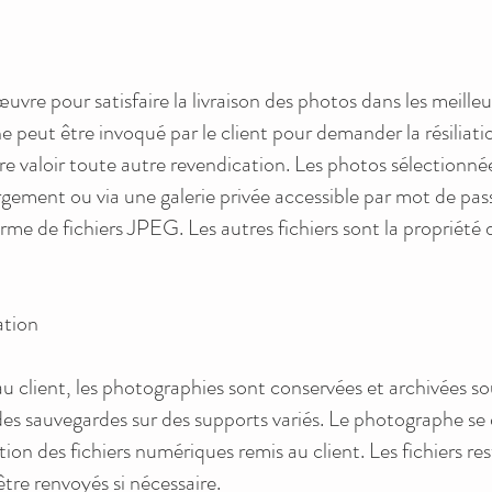
re pour satisfaire la livraison des photos dans les meilleur
ne peut être invoqué par le client pour demander la résiliat
ire valoir toute autre revendication. Les photos sélectionn
rgement ou via une galerie privée accessible par mot de passe
forme de fichiers JPEG. Les autres fichiers sont la propriét
ation
au client, les photographies sont conservées et archivées sou
r des sauvegardes sur des supports variés. Le photographe se
tion des fichiers numériques remis au client. Les fichiers r
tre renvoyés si nécessaire.