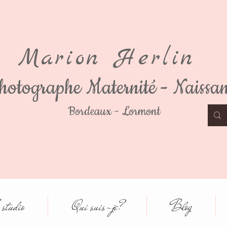
Marion Herlin
hotographe Maternité - Naissa
Bordeaux - Lormont
studio
Qui suis-je?
Blog