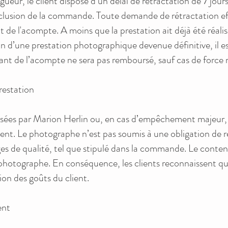
igueur, le client dispose d’un délai de rétractation de 7 jo
clusion de la commande. Toute demande de rétractation eff
de l'acompte. A moins que la prestation ait déjà été réalisé
ion d’une prestation photographique devenue définitive, il
tant de l’acompte ne sera pas remboursé, sauf cas de force m
prestation
lisées par Marion Herlin ou, en cas d’empêchement majeur,
ient. Le photographe n’est pas soumis à une obligation de re
 de qualité, tel que stipulé dans la commande. Le contenu 
u photographe. En conséquence, les clients reconnaissent q
ion des goûts du client.
ent