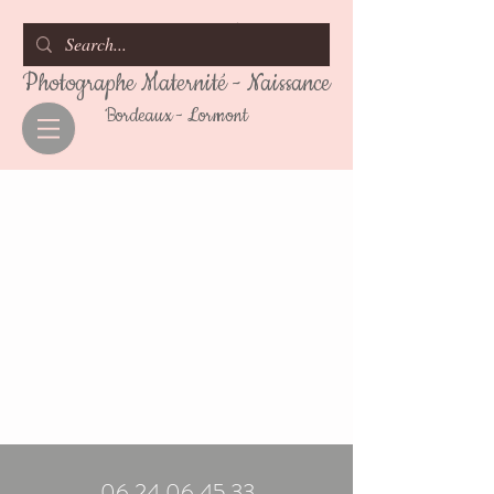
Marion Herlin
Photographe Maternité - Naissance
Bordeaux - Lormont
06.24.06.45.33